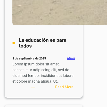
La educación es para
todos
admin
1 de septiembre de 2025
Lorem ipsum dolor sit amet,
consectetur adipiscing elit, sed do
eiusmod tempor incididunt ut labore
et dolore magna aliqua. Ut…
:
Read More
La
educación
es