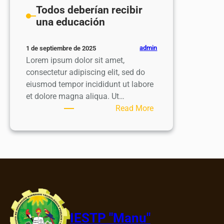
Todos deberían recibir
una educación
admin
1 de septiembre de 2025
Lorem ipsum dolor sit amet,
consectetur adipiscing elit, sed do
eiusmod tempor incididunt ut labore
et dolore magna aliqua. Ut…
:
Read More
Todos
deberían
recibir
una
educación
IESTP "Manu"