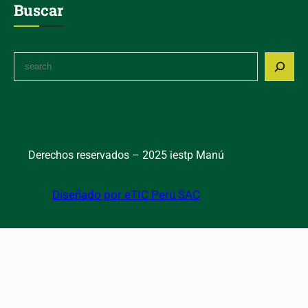
Buscar
S
e
a
r
c
h
Derechos reservados – 2025 iestp Manú
Diseñado por eTIC Perú SAC